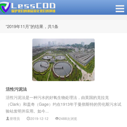
“2019年11月”的结果，共
1
条
2019年11月归档
活性污泥法
_LessCOD 高效微生物菌
活性污泥法是一种污水的好氧生物处理法，由英国的克拉克
（Clark）和盖奇（Gage）约在1913年于曼彻斯特的劳伦斯污水试
验站发明并应用。如今...
管理员
2019-12-12
2488次浏览