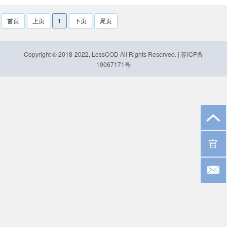
首页
上页
1
下页
尾页
剂 生物高效碳源 厌氧 IC
Copyright © 2018-2022, LessCOD All Rights Reserved.
|
苏ICP备
19067171号
UASB 高密度沉淀池 厌氧