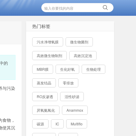
热门标签
污水净增氧膜
微生物菌剂
高效微生物制剂
高效沉淀池
中的
MBR膜
生化好氧
生物处理
蒸发结晶
零排放
养与污染
RO反渗透
活性砂滤
厌氧氨氧化
Anammox
为食物，
碳源
IC
Multiflo
物使其沉