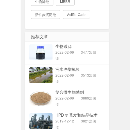
生物滤池
MBBR
活性炭沉淀池
Actiflo-Carb
推荐文章
生物碳源
2022-02-09
3477次阅
读
污水净增氧膜
2022-02-09
3513次阅
读
复合微生物菌剂
2022-02-09
3889次阅
读
HPD ® 蒸发和结晶技术
2019-12-12
3821次阅
读