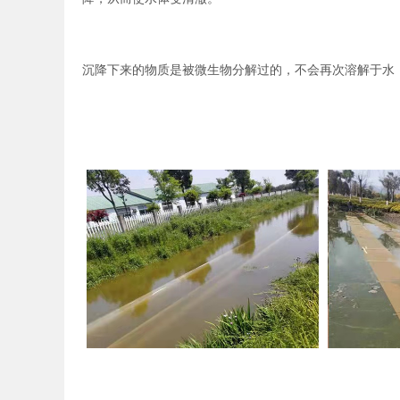
碳源 厌氧 IC UASB 高密
沉降下来的物质是被微生物分解过的，不会再次溶解于水
度沉淀池 厌氧氨氧化 蒸发