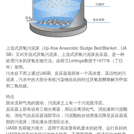
上流式厌氧污泥床（Up-flow Anaerobic Sludge Bed/Blanket，UA
SB）又叫升流式厌氧污泥床、上流式厌氧污泥床反应器。是一种
处理污水的厌氧生物方法。由荷兰Lettinga教授于1977年（丁巳
年）发明。
污水自下而上通过UASB。反应器底部有一个高浓度、高活性的污
泥床，污水中的大部分有机污染物在此间经过厌氧发酵降解为甲烷
和二氧化碳。
特点
因水流和气泡的搅动，污泥床之上有一个污泥悬浮层。
反应器上部有设有三相分离器，用以分离消化气、消化液和污泥颗
粒。消化气自反应器顶部导出；污泥颗粒自动滑落沉降至反应器底
部的污泥床；消化液从澄清区出水。
UASB 负荷能力很大，适用于高浓度有机废水的处理。运行良好的