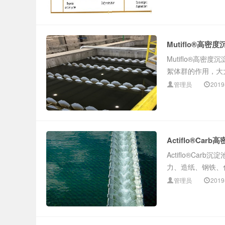
厌氧 IC UASB 高密度沉淀
Mutiflo®高密
Mutiflo®高
絮体群的作用，大大
管理员
2019
池 厌氧氨氧化 蒸发结晶
Actiflo®Car
Actiflo®C
力、造纸、钢铁、化
管理员
2019