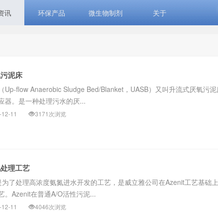
资讯
环保产品
微生物制剂
关于
氧污泥床
flow Anaerobic Sludge Bed/Blanket，UASB）又叫升流式厌氧
器。是一种处理污水的厌...
-12-11
3171次浏览
生化处理工艺
+工艺是为了处理高浓度氨氮进水开发的工艺，是威立雅公司在Azenit工艺基础
Azenit在普通A/O活性污泥...
-12-11
4046次浏览