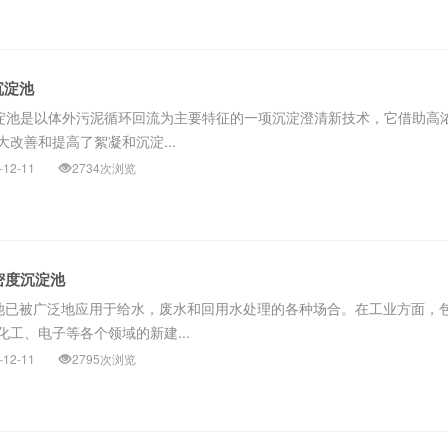
度沉淀池
密度沉淀池是以体外污泥循环回流为主要特征的一项沉淀澄清新技术，它借助高
改善和提高了絮凝和沉淀...
-12-11
2734次浏览
b高密度沉淀池
arb沉淀池已被广泛地应用于给水，废水和回用水处理的各种场合。在工业方面，
工、电子等各个领域的新建...
-12-11
2795次浏览