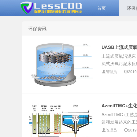
首页
环保
环保资讯
环保资讯_LessCOD 高效
UASB上流式厌
上流式厌氧污泥床（Up-
流式厌氧污泥床反应
管理员
2019
微生物菌剂 生物高效碳源
AzenitTMC+
AzenitTMC
进和发展起来的工艺。
管理员
2019