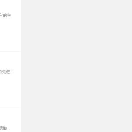
它的主
水的先进工
接触，